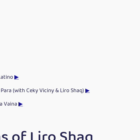
Latino
▶
 Para (with Ceky Viciny & Liro Shaq)
▶
a Vaina
▶
s of Liro Shaq