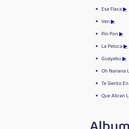
Esa Flaca
▶
Ven
▶
Pin Pon
▶
La Peluca
▶
Guayabu
▶
Oh Nanana 
Te Siento En
Que Abran L
Album