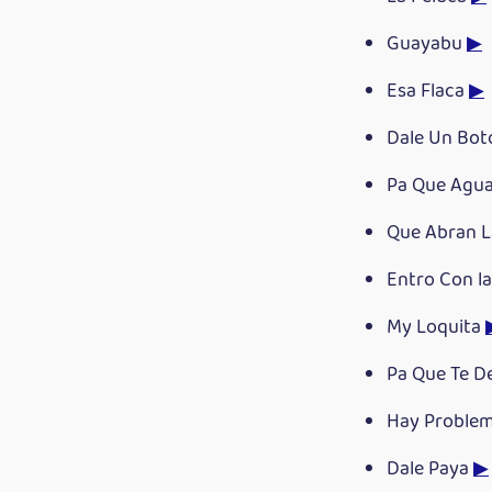
Guayabu
▶
Esa Flaca
▶
Dale Un Bo
Pa Que Agu
Que Abran L
Entro Con l
My Loquita
Pa Que Te De
Hay Proble
Dale Paya
▶