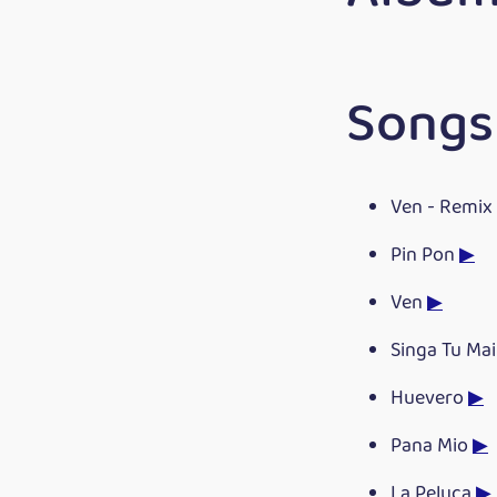
Songs 
Ven - Remix
Pin Pon
▶
Ven
▶
Singa Tu Ma
Huevero
▶
Pana Mio
▶
La Peluca
▶