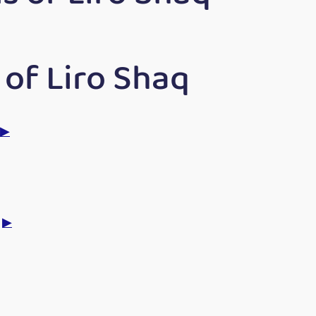
of Liro Shaq
▶
i
▶