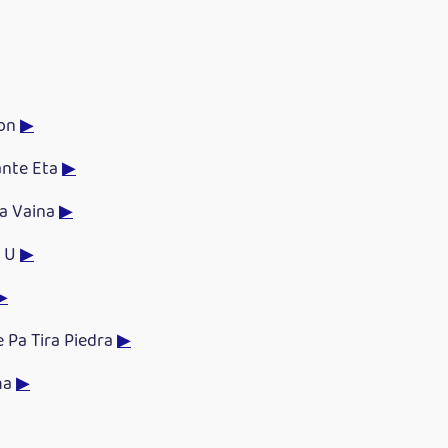
ton
▶
ante Eta
▶
a Vaina
▶
a U
▶
▶
 Pa Tira Piedra
▶
ma
▶